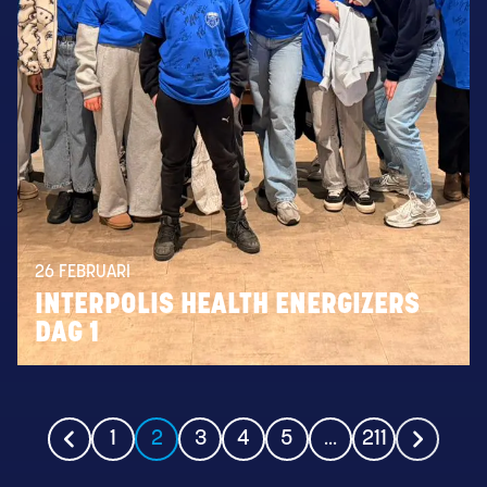
26 FEBRUARI
INTERPOLIS HEALTH ENERGIZERS
DAG 1
1
2
3
4
5
...
211