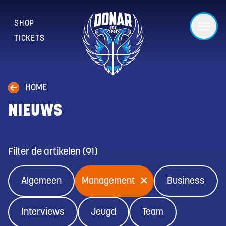
SHOP
TICKETS
HOME
NIEUWS
Filter de artikelen
(
91
)
Algemeen
Management
Business
Interviews
Jeugd
Team