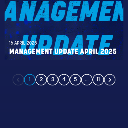
16 APRIL 2025
MANAGEMENT UPDATE APRIL 2025
1
2
3
4
5
...
11