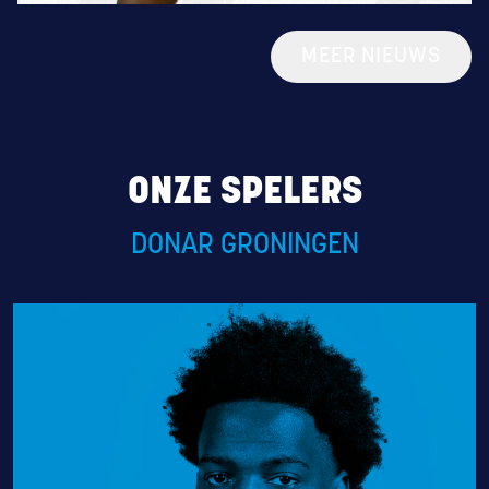
MEER NIEUWS
0
ONZE SPELERS
BRYAN
ANTOINE
DONAR GRONINGEN
GUARD