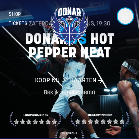
SHOP
ZATERDAG 29 AUGUSTUS, 19:30
TICKETS
DONAR
VS
HOT
Next game
PEPPER HEAT
KOOP NU JE KAARTEN
Bekijk speelschema