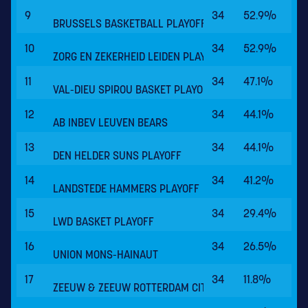
9
34
52.9%
BRUSSELS BASKETBALL PLAYOFF
10
34
52.9%
ZORG EN ZEKERHEID LEIDEN PLAYOFF
11
34
47.1%
VAL-DIEU SPIROU BASKET PLAYOFF
12
34
44.1%
AB INBEV LEUVEN BEARS
13
34
44.1%
DEN HELDER SUNS PLAYOFF
14
34
41.2%
LANDSTEDE HAMMERS PLAYOFF
15
34
29.4%
LWD BASKET PLAYOFF
16
34
26.5%
UNION MONS-HAINAUT
17
34
11.8%
ZEEUW & ZEEUW ROTTERDAM CITY