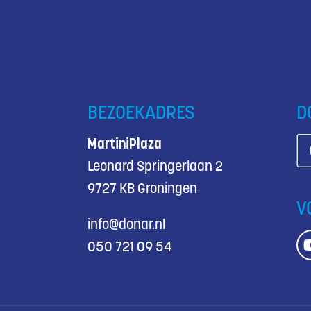
BEZOEKADRES
D
MartiniPlaza
Leonard Springerlaan 2
9727 KB Groningen
V
info@donar.nl
050 721 09 54