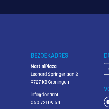
BEZOEKADRES
D
MartiniPlaza
Leonard Springerlaan 2
9727 KB Groningen
V
info@donar.nl
050 721 09 54