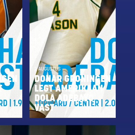
2 AUGUSTUS
NGEN
DONAR GRONINGEN
T
LEGT AMERIKAAN
DOLA ADEBAYO
VAST