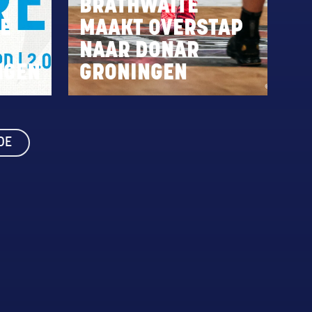
BRATHWAITE
E
MAAKT OVERSTAP
NAAR DONAR
NGEN
GRONINGEN
DE