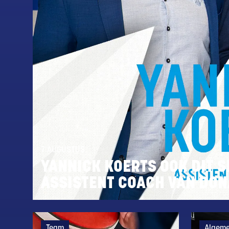
7 AUGUSTUS
YANNICK KOERTS OOK DIT S
ASSISTENT COACH VAN DO
Team
Algem