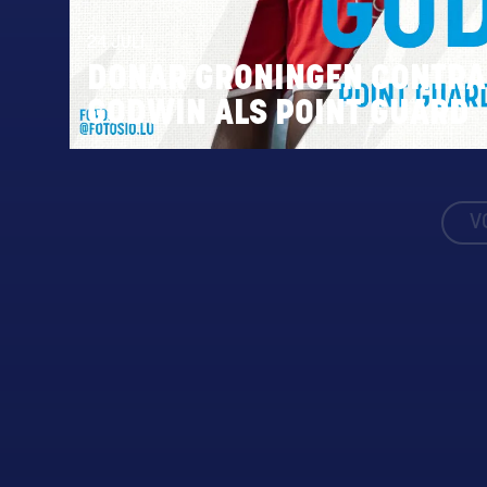
24 JULI
DONAR GRONINGEN CONTRA
GODWIN ALS POINT GUARD
V