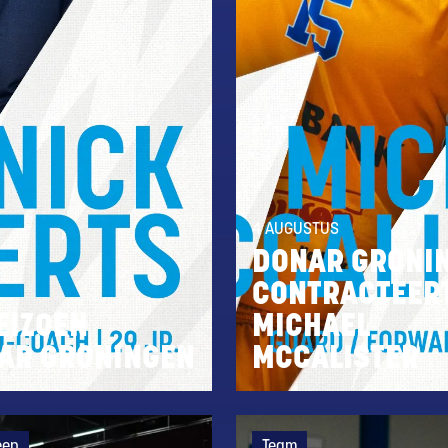
4 AUGUSTUS
DONAR GRONI
CONTRACTEER
EIZOEN
MICHAEL
NAR GRONINGEN
MCCALISTER
een
Team