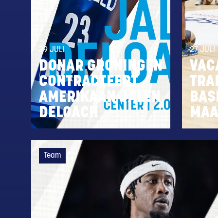
29 JULI
27 JULI
DONAR GRONINGEN
VAC
CONTRACTEERT
TRA
AMERIKAAN JALEN
BAS
DELOACH
MAA
Team