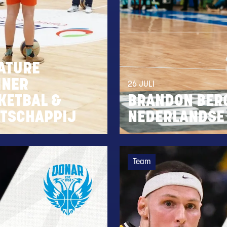
ATURE
INER
26 JULI
KETBAL &
BRANDON BER
TSCHAPPIJ
NEDERLANDSE
Team