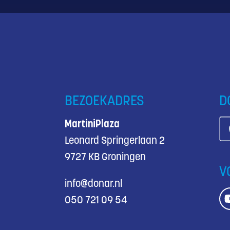
BEZOEKADRES
D
MartiniPlaza
Leonard Springerlaan 2
9727 KB Groningen
V
info@donar.nl
050 721 09 54