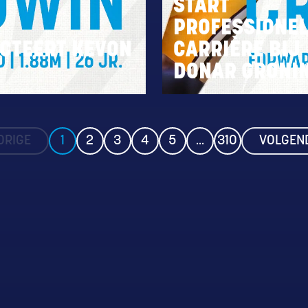
START
PROFESSIONEL
CTEERT KEVON
CARRIÈRE BIJ
DONAR GRONI
ORIGE
1
2
3
4
5
...
310
VOLGEN