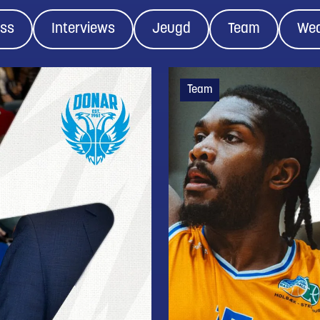
ess
Interviews
Jeugd
Team
Wed
Team