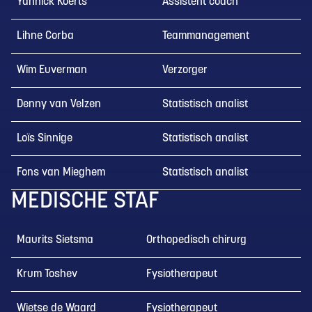
Yannick Koerts
Assistent coach
Lihne Corba
Teammanagement
Wim Euverman
Verzorger
Denny van Velzen
Statistisch analist
Loïs Sinnige
Statistisch analist
Fons van Mieghem
Statistisch analist
MEDISCHE STAF
Maurits Sietsma
Orthopedisch chirurg
Krum Toshev
Fysiotherapeut
Wietse de Waard
Fysiotherapeut