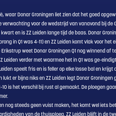
ië, waar Donar Groningen liet zien dat het goed opg
e verwachting voor de wedstrijd van vanavond bij de 
kwart en is ZZ Leiden lange tijd de baas. Donar Groni
ong in Q1 was 4-11) en ZZ Leiden komt vlak voor het ei
 Erikstrup weet Donar Groningen Q1 nog winnend af te s
 Leiden verder met waarmee het in Q1 was ge-eindigt, 
eiden speelt fris en is feller op elke losse bal en krijg
 lukt er bijna niks en ZZ Leiden legt Donar Groningen
10 is het verschil bij rust al gemaakt. De ploegen g
mer.
n nog steeds geen vuist maken, het komt wel iets bet
ordigheden van de thuisploeg. ZZ Leiden blijft in de t