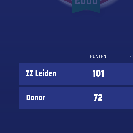
PUNTEN
F
101
ZZ Leiden
72
Donar