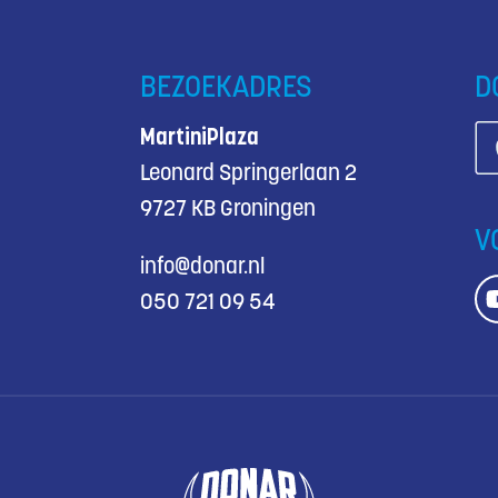
BEZOEKADRES
D
MartiniPlaza
Leonard Springerlaan 2
9727 KB Groningen
V
info@donar.nl
050 721 09 54