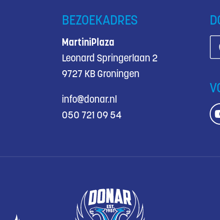
BEZOEKADRES
D
MartiniPlaza
Leonard Springerlaan 2
9727 KB Groningen
V
info@donar.nl
050 721 09 54