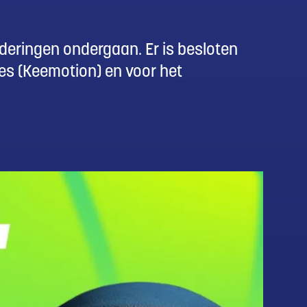
deringen ondergaan. Er is besloten
s (Keemotion) en voor het