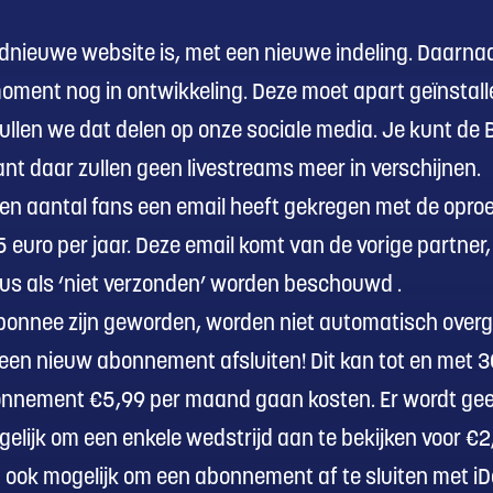
oednieuwe website is, met een nieuwe indeling. Daarna
moment nog in ontwikkeling. Deze moet apart geïnstal
zullen we dat delen op onze sociale media. Je kunt de
nt daar zullen geen livestreams meer in verschijnen.
n aantal fans een email heeft gekregen met de opr
 euro per jaar. Deze email komt van de vorige partner
 dus als ‘niet verzonden’ worden beschouwd .
 abonnee zijn geworden, worden niet automatisch over
en nieuw abonnement afsluiten! Dit kan tot en met 3
onnement €5,99 per maand gaan kosten. Er wordt g
elijk om een enkele wedstrijd aan te bekijken voor €2
u ook mogelijk om een abonnement af te sluiten met iD