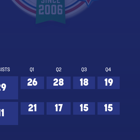
ISTS
Q1
Q2
Q3
Q4
26
28
18
19
29
21
17
15
15
11