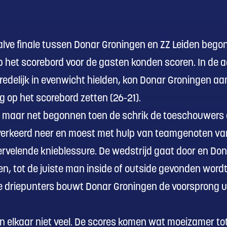
alve finale tussen Donar Groningen en ZZ Leiden begon
p het scorebord voor de gasten konden scoren. In de aa
redelijk in evenwicht hielden, kon Donar Groningen aa
g op het scorebord zetten (26-21).
maar net begonnen toen de schrik de toeschouwers o
 verkeerd neer en moest met hulp van teamgenoten va
vervelende knieblessure. De wedstrijd gaat door en Don
en, tot de juiste man inside of outside gevonden word
 driepunters bouwt Donar Groningen de voorsprong uit e
n elkaar niet veel. De scores komen wat moeizamer t