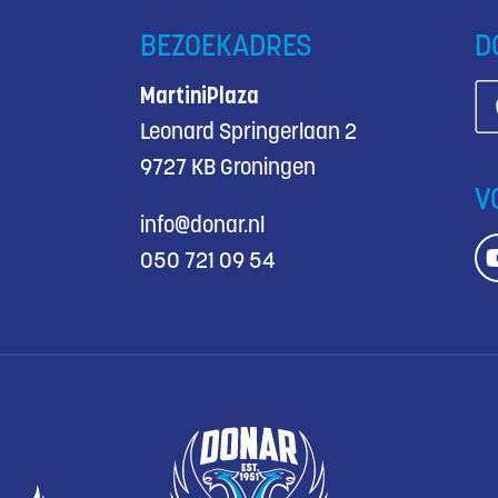
BEZOEKADRES
D
MartiniPlaza
Leonard Springerlaan 2
9727 KB Groningen
V
info@donar.nl
050 721 09 54